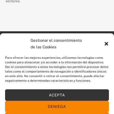
sectores.
Gestionar el consentimiento
©
Proal Additius SL
2026
Poligono industrial Mas les
de las Cookies
Tecnologia en aditivos
Vinyes
alimentarios
c. Tavertet, 10
Para ofrecer las mejores experiencias, utilizamos tecnologías como
cookies para almacenar y/o acceder a la información del dispositivo.
08570 Torelló (Barcelona)
Dar el consentimiento a estas tecnologías nos permitirá procesar datos
Apartado de Correos 61
tales como el comportamiento de navegación o identificadores únicos
en este sitio. No consentir o retirar el consentimiento, puede afectar
negativamente a determinadas características y funciones.
Tel. 93 859 55 90
Suscríbete a nuestro boletín de
Fax 93 850 46 59
noticias
proal@proaladitivos.com
Aviso legal
ACEPTA
proal@proaladditius.com
Política de Cookies
DENIEGA