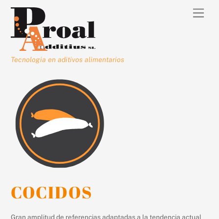
Skip
Men
to
content
Tecnologia en aditivos alimentarios
COCIDOS
Gran amplitud de referencias adaptadas a la tendencia actual