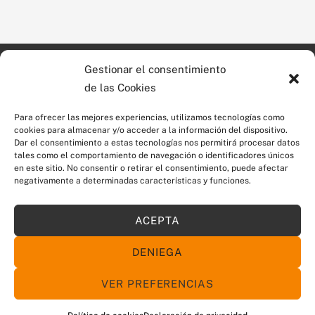
Gestionar el consentimiento
©
Proal Additius SL
2026
Poligono industrial Mas les
de las Cookies
Tecnologia en aditivos
Vinyes
alimentarios
c. Tavertet, 10
Para ofrecer las mejores experiencias, utilizamos tecnologías como
cookies para almacenar y/o acceder a la información del dispositivo.
08570 Torelló (Barcelona)
Dar el consentimiento a estas tecnologías nos permitirá procesar datos
Apartado de Correos 61
tales como el comportamiento de navegación o identificadores únicos
en este sitio. No consentir o retirar el consentimiento, puede afectar
negativamente a determinadas características y funciones.
Tel. 93 859 55 90
Suscríbete a nuestro boletín de
Fax 93 850 46 59
noticias
proal@proaladitivos.com
Aviso legal
ACEPTA
proal@proaladditius.com
Política de Cookies
DENIEGA
VER PREFERENCIAS
dg: control Z
Back
To