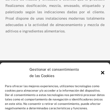
Realizamos dosificación, mezcla, envasado, etiquetado y
paletizado según las indicaciones dadas por el cliente.
Proal dispone de unas instalaciones modernas totalmente
adecuadas a la actividad de almacenamiento y mezcla de
aditivos e ingredientes alimentarios.
Gestionar el consentimiento
©
Proal Additius SL
2026
Poligono industrial Mas les
de las Cookies
Tecnologia en aditivos
Vinyes
alimentarios
c. Tavertet, 10
Para ofrecer las mejores experiencias, utilizamos tecnologías como
cookies para almacenar y/o acceder a la información del dispositivo.
08570 Torelló (Barcelona)
Dar el consentimiento a estas tecnologías nos permitirá procesar datos
Apartado de Correos 61
tales como el comportamiento de navegación o identificadores únicos
en este sitio. No consentir o retirar el consentimiento, puede afectar
negativamente a determinadas características y funciones.
Tel. 93 859 55 90
Suscríbete a nuestro boletín de